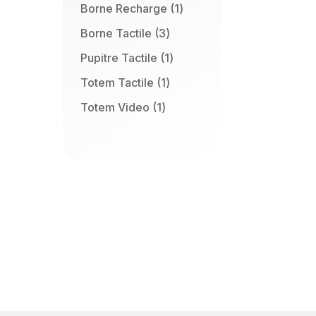
produit
1
Borne Recharge
1
produit
3
Borne Tactile
3
produits
1
Pupitre Tactile
1
produit
1
Totem Tactile
1
produit
1
Totem Video
1
produit